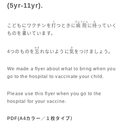
(5yr-11yr).
う
びょういん
も
こどもにワクチンを
打
つときに
病院
に
持
っていく
か
ものを
書
いています。
わす
き
4つのものを
忘
れないように
気
をつけましょう。
We made a flyer about what to bring when you
go to the hospital to vaccinate your child.
Please use this flyer when you go to the
hospital for your vaccine.
PDF(A4カラー／１枚タイプ）