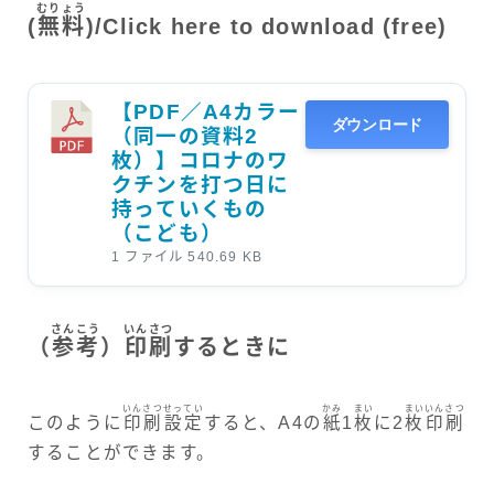
むりょう
(
無料
)/
Click here to download (free)
【PDF／A4カラー
ダウンロード
（同一の資料2
枚）】コロナのワ
クチンを打つ日に
持っていくもの
（こども）
1 ファイル
540.69 KB
さんこう
いんさつ
（
参考
）
印刷
するときに
いんさつ
せってい
かみ
まい
まい
いんさつ
このように
印刷
設定
すると、A4の
紙
1
枚
に2
枚
印刷
することができます。