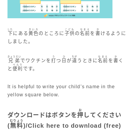
した
きいろ
こども
なまえ
か
下
にある
黄色
のところに
子供
の
名前
を
書
けるように
しました。
きょうだい
う
ひ
ちが
なまえ
か
兄弟
でワクチンを
打
つ
日
が
違
うときに
名前
を
書
く
べんり
と
便利
です。
It is helpful to write your child’s name in the
yellow square below.
お
ダウンロードはボタンを
押
してください
むりょう
(
無料
)/
Click here to download (free)