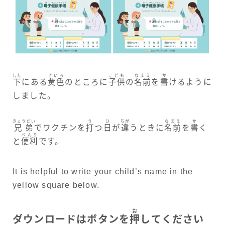
した
きいろ
こども
なまえ
か
下
にある
黄色
のところに
子供
の
名前
を
書
けるように
しました。
きょうだい
う
ひ
ちが
なまえ
か
兄弟
でワクチンを
打
つ
日
が
違
うときに
名前
を
書
く
べんり
と
便利
です。
It is helpful to write your child’s name in the
yellow square below.
お
ダウンロードはボタンを
押
してください