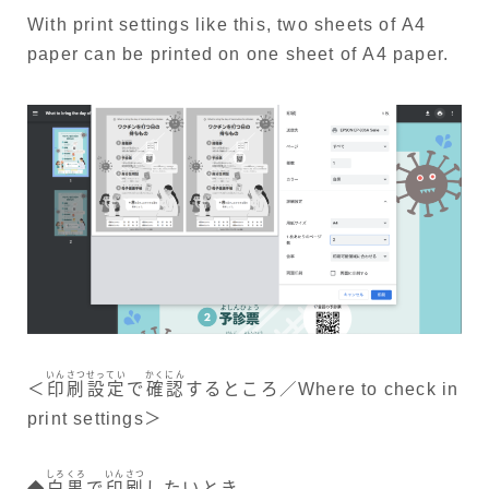
With print settings like this, two sheets of A4
paper can be printed on one sheet of A4 paper.
いんさつ
せってい
かくにん
＜
印刷
設定
で
確認
するところ／Where to check in
print settings＞
しろくろ
いんさつ
◆
白黒
で
印刷
したいとき