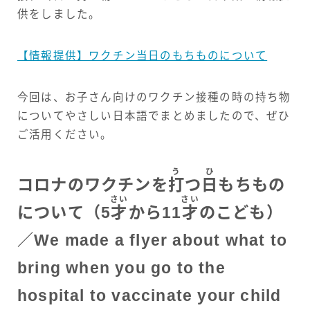
供をしました。
【情報提供】ワクチン当日のもちものについて
今回は、お子さん向けのワクチン接種の時の持ち物
についてやさしい日本語でまとめましたので、ぜひ
ご活用ください。
う
ひ
コロナのワクチンを
打
つ
日
もちもの
さい
さい
について（5
才
から11
才
のこども）
／We made a flyer about what to
bring when you go to the
hospital to vaccinate your child