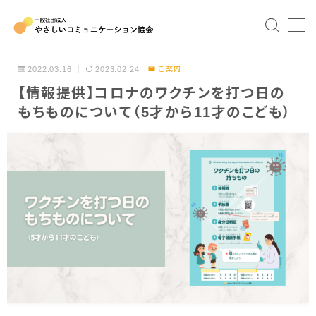
MENU
2022.03.16
2023.02.24
ご案内
【情報提供】コロナのワクチンを打つ日の
TOP
もちものについて（5才から11才のこども）
協会について
協会概要
Our team
これまでの講演・研修
やさコミュの講座
Eラーニング版やさしい日本語講座ー自治体編ー
やさしい日本語（医療）研修