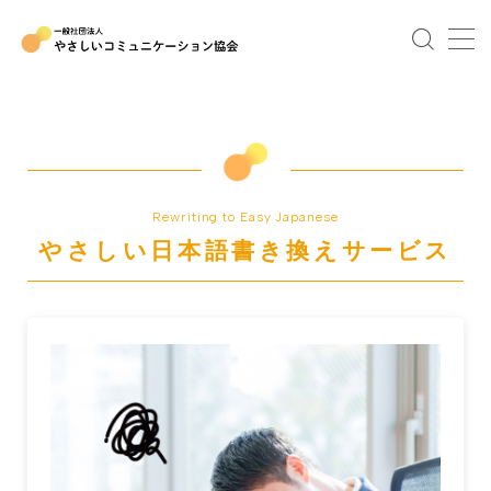
MENU
TOP
協会について
Rewriting to Easy Japanese
やさしい日本語書き換えサービス
協会概要
Our team
これまでの講演・研修
やさコミュの講座
Eラーニング版やさしい日本語講座ー自治体編ー
やさしい日本語（医療）研修