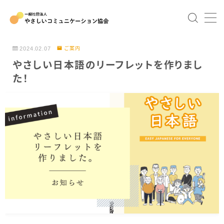
MENU
2024.02.07
ご案内
やさしい日本語のリーフレットを作りまし
TOP
た！
協会について
協会概要
Our team
これまでの講演・研修
やさコミュの講座
Eラーニング版やさしい日本語講座ー自治体編ー
やさしい日本語（医療）研修